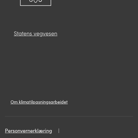
Statens vegvesen
Lenker
Om
Om klimatilpasningsarbeidet
klimatilpasningsarbeidet
Personvern
Personvernerklæring
Personvernerklæring