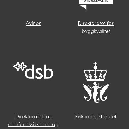
Avinor
Direktoratet for
Finner du ikke svar på spørsmålet
byggkvalitet
ditt?
Trykk på knappen under og fyll inn
opplysningene som mangler. Våre
saksbehandlere i Miljødirektoratet vil følge
deg opp videre.
Send oss en henvendelse
Direktoratet for
Fiskeridirektoratet
samfunnssikkerhet og