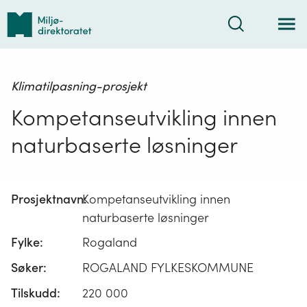
Tilbake
Søk
til
forsiden
Klimatilpasning-prosjekt
Kompetanseutvikling innen
naturbaserte løsninger
Prosjektnavn:
Kompetanseutvikling innen
naturbaserte løsninger
Fylke:
Rogaland
Søker:
ROGALAND FYLKESKOMMUNE
Tilskudd:
220 000