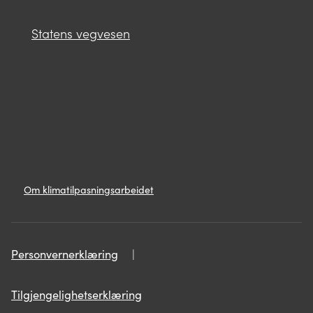
Statens vegvesen
Lenker
Om
Om klimatilpasningsarbeidet
klimatilpasningsarbeidet
Personvern
Personvernerklæring
Personvernerklæring
Tilgjengelighetserklæring
Tilgjengelighetserklæring