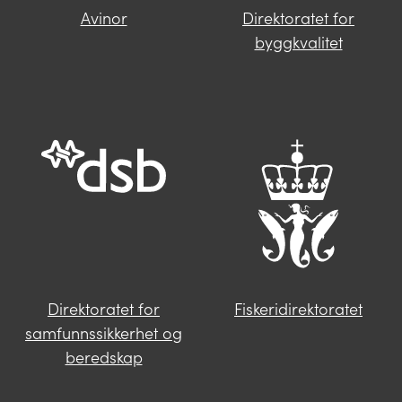
Avinor
Direktoratet for
Finner du ikke svar på spørsmålet
byggkvalitet
ditt?
Trykk på knappen under og fyll inn
opplysningene som mangler. Våre
saksbehandlere i Miljødirektoratet vil følge
deg opp videre.
Send oss en henvendelse
Direktoratet for
Fiskeridirektoratet
samfunnssikkerhet og
beredskap