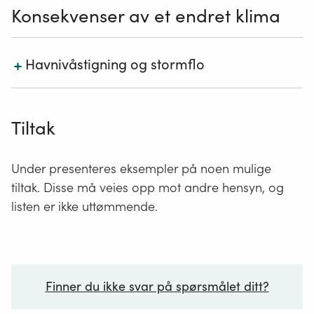
Konsekvenser av et endret klima
+
Havnivåstigning og stormflo
Havnivåstigning kan føre til at driftvoller skylles
Tiltak
lengre inn på land. Her kan de havne i poller og
littoralbasseng og gjennom forråtnelsesprosesser
endre miljøbetingelsene for andre organismer.
Under presenteres eksempler på noen mulige
tiltak. Disse må veies opp mot andre hensyn, og
Driftvoller som bygges opp av tang og tare på
listen er ikke uttømmende.
eksponerte strender, kan skylles på havet igjen ved
høyvann og stormflo. De blir derfor redusert i
omfang eller flytter seg oppover i fjæresonen.
I noen tilfeller er det mulig at økt havnivå kan
Finner du ikke svar på spørsmålet ditt?
forhindre oppbygging av driftvoller ved at de hele