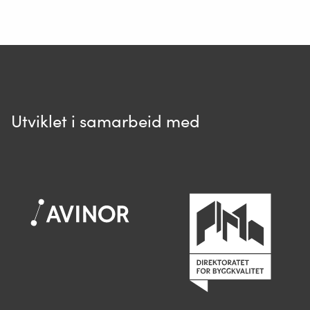
tiden vil skylles ut igjen. I noen området vil løse
tareplanter som havner i fjæra bygge nye driftvoller.
Ditt spørsmål*
Utviklet i samarbeid med
Spør oss
Når du skriver spørsmålet ditt, gjør vi et
søk og viser deg vår mest relevante
informasjon.