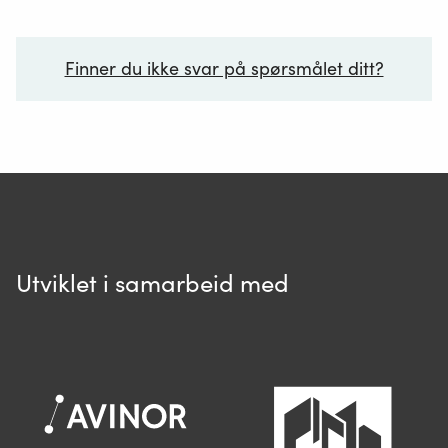
Finner du ikke svar på spørsmålet ditt?
Ditt spørsmål*
Utviklet i samarbeid med
Spør oss
Når du skriver spørsmålet ditt, gjør vi et
søk og viser deg vår mest relevante