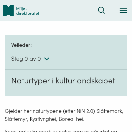
Tilbake
Søk
til
forsiden
Veileder:
Steg 0 av 0
Naturtyper i kulturlandskapet
Gjelder her naturtypene (etter NiN 2.0) Slåttemark,
Slåttemyr, Kystlynghei, Boreal hei.
Semi-naturlig mark er natur som er påvirket og