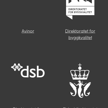
informasjon.
Avinor
Direktoratet for
Finner du ikke svar på spørsmålet
byggkvalitet
ditt?
Trykk på knappen under og fyll inn
opplysningene som mangler. Våre
saksbehandlere i Miljødirektoratet vil følge
deg opp videre.
Send oss en henvendelse