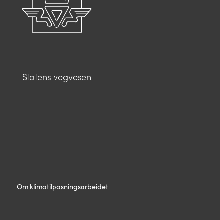
Statens vegvesen
Lenker
Om
Om klimatilpasningsarbeidet
klimatilpasningsarbeidet