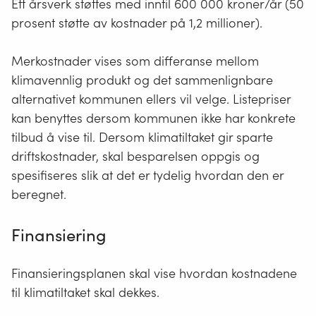
Ett årsverk støttes med inntil 600 000 kroner/år (50
til bygget, ved oppføring og i drift. Det
analyser, strategier, planer og
Eventuelle ekstra kostnader eller
er en forutsetning at de helhetlige
prosent støtte av kostnader på 1,2 millioner).
konsekvensutredninger som
besparelser forbundet med
klimaløsningene realiseres selv om
utarbeides med støtte.
klimatiltakene skal estimeres.
Klimasats-støtte bare kan dekke noen
Merkostnader vises som differanse mellom
av klimaløsningene. For eksempel
Andre positive eller negative effekter
klimavennlig produkt og det sammenlignbare
støtter Klimasats normalt ikke
med klimatiltakene skal vurderes.
alternativet kommunen ellers vil velge. Listepriser
energitiltak i bygg.
kan benyttes dersom kommunen ikke har konkrete
Den ferdige kartleggingen
Det er krav om klimagassregnskap for
tilbud å vise til. Dersom klimatiltaket gir sparte
skal sammenstilles til et
byggprosjekter som får støtte fra
driftskostnader, skal besparelsen oppgis og
beslutningsgrunnlag for kommunen.
Klimasats. Klimagassregnskapet må
spesifiseres slik at det er tydelig hvordan den er
være i tråd med norsk standard for
Beslutningsgrunnlaget skal sendes til
beregnet.
klimagassregnskap for bygninger
Miljødirektoratet sammen med
(NS3720).
rapporteringen for tilsagnet. Dette blir
Finansiering
gjort offentlig tilgjengelig slik at andre
Merkostnadene knyttet til
lett kan dra nytte av arbeidet.
klimavennlige løsninger må
Finansieringsplanen skal vise hvordan kostnadene
dokumenteres i rapporter og
regnskap.
til klimatiltaket skal dekkes.