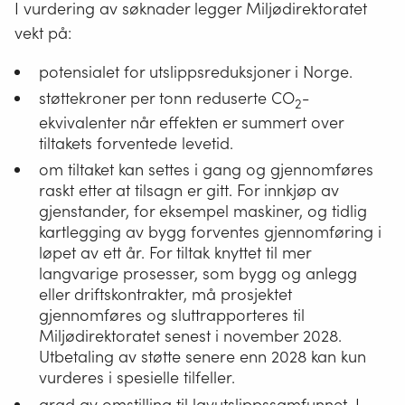
I vurdering av søknader legger Miljødirektoratet
vekt på:
potensialet for utslippsreduksjoner i Norge.
støttekroner per tonn reduserte CO
-
2
ekvivalenter når effekten er summert over
tiltakets forventede levetid.
om tiltaket kan settes i gang og gjennomføres
raskt etter at tilsagn er gitt. For innkjøp av
gjenstander, for eksempel maskiner, og tidlig
kartlegging av bygg forventes gjennomføring i
løpet av ett år. For tiltak knyttet til mer
langvarige prosesser, som bygg og anlegg
eller driftskontrakter, må prosjektet
gjennomføres og sluttrapporteres til
Miljødirektoratet senest i november 2028.
Utbetaling av støtte senere enn 2028 kan kun
vurderes i spesielle tilfeller.
grad av omstilling til lavutslippssamfunnet. I