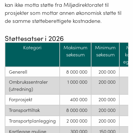
kan ikke motta støtte fra Miljødirektoratet til
prosjekter som mottar annen økonomisk støtte til
de samme støtteberettigete kostnadene.
Støttesatser i 2026
Kategori
Maksimum
Minimum
Mi
søkesum
søkesum
ko
egen
Generell
8 000 000
200 000
Ombrukssentraler
1 000 000
200 000
(utredning)
Forprosjekt
400 000
200 000
Transporttiltak
8 000 000
200 000
Transportplanlegging
2 000 000
200 000
Kartlegge mulige
300 000
150 000