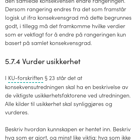
den samlede konsekvensen endre rangeringen.
Dersom rangering endres fra det som framstår
logisk ut ifra konsekvensgrad må dette begrunnes
godt, i tillegg må det framkomme hvilke verdier
som er vektlagt for å endre på rangeringen kun
basert på samlet konsekvensgrad.
5.7.4 Vurder usikkerhet
Forskrift
I
KU-forskriften
§ 23 står det at
om
konsekvensutredningen skal ha en beskrivelse av
konsekvensutredninger
de viktigste usikkerhetsfaktorene ved utredningen.
Alle kilder til usikkerhet skal synliggjøres og
vurderes.
Beskriv hvordan kunnskapen er hentet inn. Beskriv
hva som er gjort, og minst like viktig: hva som ikke