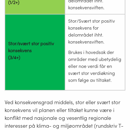
delområdet ihht.
(1/2+)
konsekvensviften.
Stor/Svært stor positiv
konsekvens for
delområdet ihht.
konsekvensviften.
Stor/svært stor positiv
konsekvens
Brukes i hovedsak der
(3/4+)
områder med ubetydelig
eller noe verdi får en
svært stor verdiøkning
som følge av tiltaket.
Ved konsekvensgrad middels, stor eller svært stor
konsekvens vil planen eller tiltaket kunne være i
konflikt med nasjonale og vesentlig regionale
interesser på klima- og miljøområdet (rundskriv T-