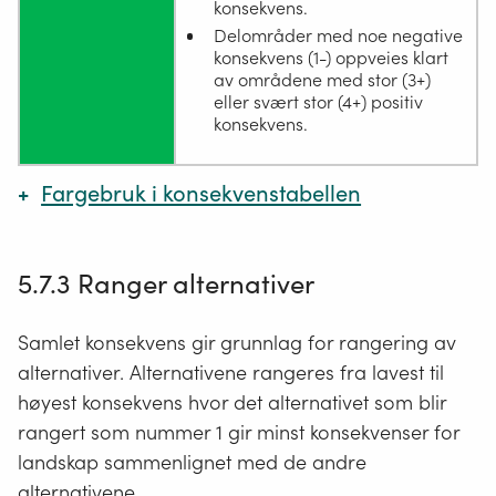
konsekvens.
Delområder med noe negative
konsekvens (1-) oppveies klart
av områdene med stor (3+)
eller svært stor (4+) positiv
konsekvens.
Fargebruk i konsekvenstabellen
Tabell 5‑10: Fargekoder for fargene i konsekvenstabellen.
5.7.3 Ranger alternativer
Konsekvensgrad for
RBG-
HEX-
samlet konsekvens
kode
kode
Samlet konsekvens gir grunnlag for rangering av
Kritisk negativ
255, 0, 0
#FF0000
alternativer. Alternativene rangeres fra lavest til
konsekvens
høyest konsekvens hvor det alternativet som blir
Svært stor negativ
175, 15, 15
#AF0F0F
rangert som nummer 1 gir minst konsekvenser for
konsekvens
landskap sammenlignet med de andre
Stor negativ konsekvens
253, 112,
#FD7032
alternativene.