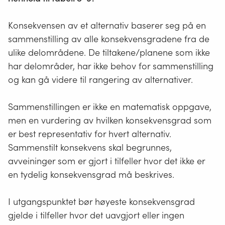
Noe negativ konsekvens
212, 255,
#D4FFFE
(1-)
254
Konsekvensen av et alternativ baserer seg på en
sammenstilling av alle konsekvensgradene fra de
Ubetydelig konsekvens
251, 255,
#FBFFFF
ulike delområdene. De tiltakene/planene som ikke
(0)
255
har delområder, har ikke behov for sammenstilling
Noe/middels positiv
146, 208,
#92D050
og kan gå videre til rangering av alternativer.
konsekvens (1/2+)
80
Sammenstillingen er ikke en matematisk oppgave,
Stor/Svært stor positiv
0, 176, 80
#00B050
men en vurdering av hvilken konsekvensgrad som
konsekvens (3/4+)
er best representativ for hvert alternativ.
Sammenstilt konsekvens skal begrunnes,
Lukk
avveininger som er gjort i tilfeller hvor det ikke er
en tydelig konsekvensgrad må beskrives.
I utgangspunktet bør høyeste konsekvensgrad
gjelde i tilfeller hvor det uavgjort eller ingen