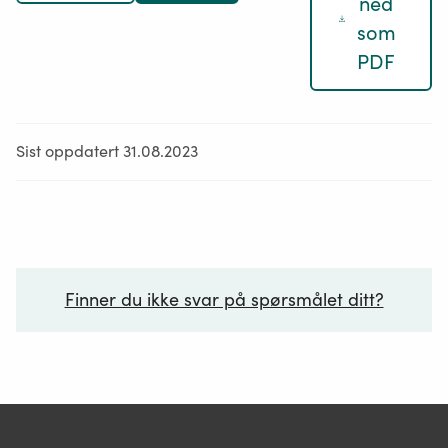
ned
som
PDF
Sist oppdatert 31.08.2023
Finner du ikke svar på spørsmålet ditt?
Ditt spørsmål*