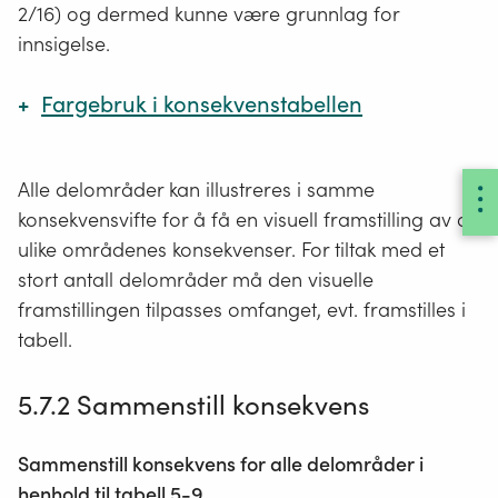
2/16) og dermed kunne være grunnlag for
innsigelse.
Fargebruk i konsekvenstabellen
Tabell 5-8: Fargekoder for konsekvensgrad for delområder.
Alle delområder kan illustreres i samme
Konsekvensgrad for
RGB-
HEX-kode
konsekvensvifte for å få en visuell framstilling av de
delområder
kode
ulike områdenes konsekvenser. For tiltak med et
stort antall delområder må den visuelle
Svært stor negativ
0, 32, 96
#002060
konsekvens (4-)
framstillingen tilpasses omfanget, evt. framstilles i
tabell.
Stor negativ konsekvens
0, 112, 192
#0070C0
(3-)
5.7.2 Sammenstill konsekvens
Middels negativ
0,176, 240
#00B0F0
Sammenstill konsekvens for alle delområder i
konsekvens (2-)
henhold til tabell 5-9.