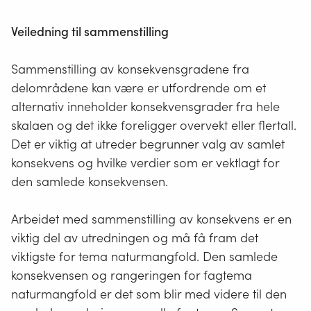
Tabell 10-9: Fargekoder for fargene i konsekvenstabellen.
Disse fargene skal brukes i tabellen for samlet fremstilling av
Veiledning til sammenstilling
konsekvens (tabell 10-8), i raden for samlet konsekvens.
Konsekvensgrad for
RBG-
HEX-
Sammenstilling av konsekvensgradene fra
samlet konsekvens
kode
kode
delområdene kan være er utfordrende om et
Kritisk negativ
255, 0, 0
#FF0000
alternativ inneholder konsekvensgrader fra hele
konsekvens
skalaen og det ikke foreligger overvekt eller flertall.
Det er viktig at utreder begrunner valg av samlet
Svært stor negativ
175, 15, 15
#AF0F0F
konsekvens og hvilke verdier som er vektlagt for
konsekvens
den samlede konsekvensen.
Stor negativ konsekvens
253, 112,
#FD7032
50
Arbeidet med sammenstilling av konsekvens er en
Middels negativ
254, 192,
#FEC02D
viktig del av utredningen og må få fram det
konsekvens
45
viktigste for tema naturmangfold. Den samlede
Noe negativ konsekvens
255, 254,
#FFFF00
konsekvensen og rangeringen for fagtema
55
naturmangfold er det som blir med videre til den
Ubetydelig konsekvens
251, 255,
#FBFFFF