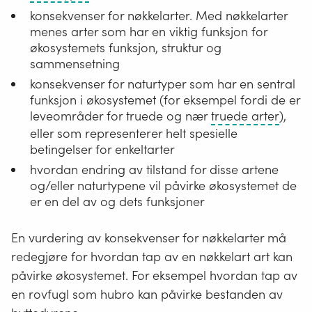
naturtype
konsekvenser for nøkkelarter. Med nøkkelarter
er
menes arter som har en viktig funksjon for
en
økosystemets funksjon, struktur og
ensartet
sammensetning
type
konsekvenser for naturtyper som har en sentral
natur
funksjon i økosystemet (for eksempel fordi de er
som
Trued
leveområder for truede og nær
truede arter
),
omfatter
arter
eller som representerer helt spesielle
alle
er
betingelser for enkeltarter
levende
arter
organismer
hvordan endring av tilstand for disse artene
som
og
og/eller naturtypene vil påvirke økosystemet de
er
de
er en del av og dets funksjoner
i
miljøfaktorene
ferd
som
En vurdering av konsekvenser for nøkkelarter må
med
virker
redegjøre for hvordan tap av en nøkkelart art kan
å
der,
dø
påvirke økosystemet. For eksempel hvordan tap av
eller
ut.
en rovfugl som hubro kan påvirke bestanden av
spesielle