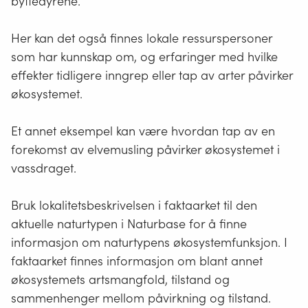
byttedyrene.
typer
naturforekomster
som
Her kan det også finnes lokale ressurspersoner
dammer,
som har kunnskap om, og erfaringer med hvilke
åkerholmer
effekter tidligere inngrep eller tap av arter påvirker
eller
økosystemet.
lignende,
samt
spesielle
Et annet eksempel kan være hvordan tap av en
typer
forekomst av elvemusling påvirker økosystemet i
geologiske
vassdraget.
forekomster.
Dette
Bruk lokalitetsbeskrivelsen i faktaarket til den
står
i
aktuelle naturtypen i Naturbase for å finne
naturmangfoldloven
informasjon om naturtypens økosystemfunksjon. I
§
faktaarket finnes informasjon om blant annet
3.
økosystemets artsmangfold, tilstand og
sammenhenger mellom påvirkning og tilstand.