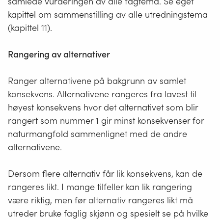
samlede vurderingen av alle fagtema. Se eget
255
kapittel om sammenstilling av alle utredningstema
Positiv konsekvens
146, 208,
#92D050
(kapittel 11).
80
Rangering av alternativer
Stor positiv konsekvens
0, 176, 80
#00B050
Ranger alternativene på bakgrunn av samlet
Lukk
konsekvens. Alternativene rangeres fra lavest til
høyest konsekvens hvor det alternativet som blir
rangert som nummer 1 gir minst konsekvenser for
naturmangfold sammenlignet med de andre
alternativene.
Dersom flere alternativ får lik konsekvens, kan de
rangeres likt. I mange tilfeller kan lik rangering
være riktig, men før alternativ rangeres likt må
utreder bruke faglig skjønn og spesielt se på hvilke