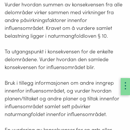
Vurder hvordan summen av konsekvensen fra alle
Ubetydelig konsekvens
251, 255,
#FBFFFF
delområder virker sammen med virkninger fra
(0)
255
andre påvirkningsfaktorer innenfor
influensområdet. Kravet om å vurdere samlet
Noe/middels positiv
146, 208,
#92D050
belastning ligger i naturmangfoldloven § 10.
konsekvens (1/2+)
80
Stor/Svært stor positiv
0, 176, 80
#00B050
Ta utgangspunkt i konsekvensen for de enkelte
konsekvens (3/4+)
delområdene. Vurder hvordan den samlede
konsekvensen for influensområdet blir.
Lukk
Bruk i tillegg informasjonen om andre inngrep
innenfor influensområdet, og vurder hvordan
planen/tiltaket og andre planer og tiltak innenfor
influensområdet samlet sett påvirker
naturmangfoldet innenfor influensområdet.
En vurdering av konsekvenser for en arts eller