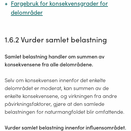
Fargebruk for konsekvensgrader for
delområder
Tabell 1-15: Fargekoder for konsekvensgrad for delområder.
1.6.2 Vurder samlet belastning
Konsekvensgrad for
RGB-
HEX-kode
delområder
kode
Samlet belastning handler om summen av
Svært stor negativ
0, 32, 96
#002060
konsekvensene fra alle delområdene.
konsekvens (4-)
Stor negativ konsekvens
0, 112, 192
#0070C0
Selv om konsekvensen innenfor det enkelte
(3-)
delområdet er moderat, kan summen av de
enkelte konsekvensene, og virkningen fra andre
Middels negativ
0,176, 240
#00B0F0
påvirkningsfaktorer, gjøre at den samlede
konsekvens (2-)
belastningen for naturmangfoldet blir omfattende.
Noe negativ konsekvens
212, 255,
#D4FFFE
Vurder samlet belastning innenfor influensområdet.
(1-)
254