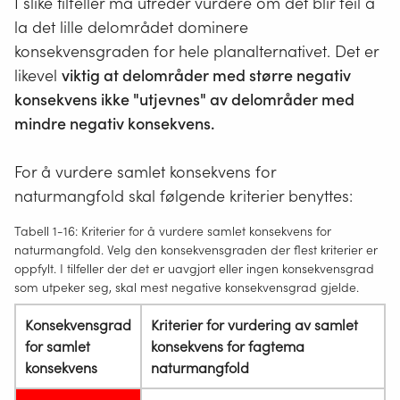
I slike tilfeller må utreder vurdere om det blir feil å
la det lille delområdet dominere
konsekvensgraden for hele planalternativet. Det er
likevel
viktig at delområder med større negativ
konsekvens ikke "utjevnes" av delområder med
mindre negativ konsekvens.
For å vurdere samlet konsekvens for
naturmangfold skal følgende kriterier benyttes:
Tabell 1-16: Kriterier for å vurdere samlet konsekvens for
naturmangfold. Velg den konsekvensgraden der flest kriterier er
oppfylt. I tilfeller der det er uavgjort eller ingen konsekvensgrad
som utpeker seg, skal mest negative konsekvensgrad gjelde.
Konsekvensgrad
Kriterier for vurdering av samlet
for samlet
konsekvens for fagtema
konsekvens
naturmangfold