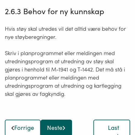
menes
helsebygg
2.6.3 Behov for ny kunnskap
med
beboere
Hvis støy skal utredes vil det alltid være behov for
som
har
nye støyberegninger.
vedtak
om
Skriv i planprogrammet eller meldingen med
langtidsopphold
utredningsprogram at utredning av støy skal
i
gjøres i henhold til M-1941 og T-1442. Det må stå i
institusjon
planprogrammet eller meldingen med
fra
kommunen.
utredningsprogram at utredning og kartlegging
skal gjøres av fagkyndig.
Forrige
Neste
Last