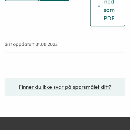
ned
som
PDF
Sist oppdatert 31.08.2023
Finner du ikke svar på spørsmålet ditt?
Ditt spørsmål*