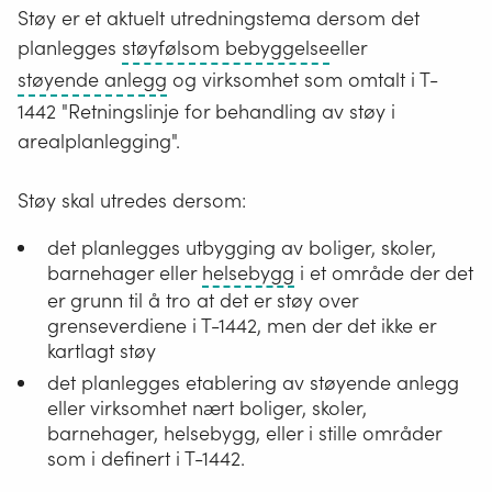
Støy er et aktuelt utredningstema dersom det
Boliger,
planlegges
støyfølsom bebyggelse
eller
fritidsboliger,
Samferdselsanlegg,
støyende anlegg
og virksomhet som omtalt i T-
helsebygg,
det
1442 "Retningslinje for behandling av støy i
skoler
vil
arealplanlegging".
(barneskole,
si
ungdomsskole,
veganlegg,
Støy skal utredes dersom:
videregående
baneanlegg,
det planlegges utbygging av boliger, skoler,
skole)
og
Sykehus,
barnehager eller
helsebygg
i et område der det
og
fly-
helsehus,
er grunn til å tro at det er støy over
barnehager.
og
omsorgsboliger,
grenseverdiene i T-1442, men der det ikke er
helikopterlandingsplass.
pleieinstitusjoner
kartlagt støy
ol.
det planlegges etablering av støyende anlegg
Med
eller virksomhet nært boliger, skoler,
helsebygg
barnehager, helsebygg, eller i stille områder
for
som i definert i T-1442.
langtidsopphold