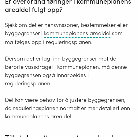
Er overordna føringer i kommuneplanens
arealdel fulgt opp?
Sjekk om det er hensynssoner, bestemmelser eller
Kommunep
byggegrenser i
kommuneplanens arealdel
som
arealdel
må følges opp i reguleringsplanen.
setter
rammer
Dersom det er lagt inn byggegrenser mot det
for
berørte vassdraget i kommuneplanen, må denne
bruk
byggegrensen også innarbeides i
av
reguleringsplanen.
arealene
i
Det kan være behov for å justere byggegrensen,
kommunen
da reguleringsplanen normalt er mer detaljert enn
Den
kommuneplanens arealdel.
samordne
viktige