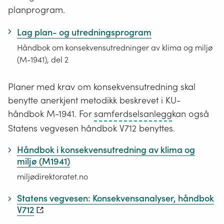
planprogram.
Lag plan- og utredningsprogram
Håndbok om konsekvensutredninger av klima og miljø
(M-1941), del 2
Planer med krav om konsekvensutredning skal
benytte anerkjent metodikk beskrevet i KU-
Veganlegg,
håndbok M-1941. For
samferdselsanlegg
kan også
baneanlegg,
Statens vegvesen håndbok V712 benyttes.
og
Håndbok i konsekvensutredning av klima og
fly-
miljø (M1941)
og
miljødirektoratet.no
helikopterla
Statens vegvesen: Konsekvensanalyser, håndbok
V712