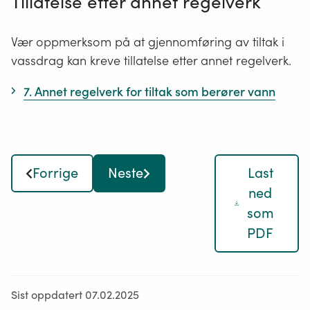
Tillatelse etter annet regelverk
behov
for
Vær oppmerksom på at gjennomføring av tiltak i
vern
vassdrag kan kreve tillatelse etter annet regelverk.
og
utbygging,
7. Annet regelverk for tiltak som berører vann
slik
at
det
blir
Forrige
Neste
Last
enklere
ned
å
som
fatte
beslutning
PDF
i
enkeltsaker
som
Sist oppdatert 07.02.2025
er