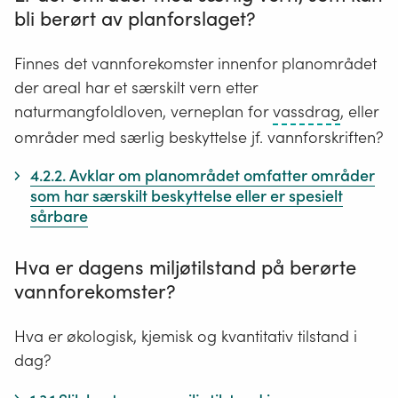
bli berørt av planforslaget?
Finnes det vannforekomster innenfor planområdet
der areal har et særskilt vern etter
Åpne
naturmangfoldloven, verneplan for
vassdrag
, eller
og
områder med særlig beskyttelse jf. vannforskriften?
islagte
4.2.2. Avklar om planområdet omfatter områder
elver,
som har særskilt beskyttelse eller er spesielt
bekker
sårbare
og
innsjøer
Hva er dagens miljøtilstand på berørte
vannforekomster?
Hva er økologisk, kjemisk og kvantitativ tilstand i
dag?