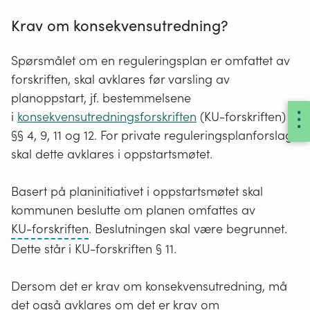
Krav om konsekvensutredning?
Spørsmålet om en reguleringsplan er omfattet av
forskriften, skal avklares før varsling av
planoppstart, jf. bestemmelsene
i
konsekvensutredningsforskriften
(KU-forskriften)
§§ 4, 9, 11 og 12. For private reguleringsplanforslag
skal dette avklares i oppstartsmøtet.
Basert på planinitiativet i oppstartsmøtet skal
kommunen beslutte om planen omfattes av
Forskrift
KU-forskriften
. Beslutningen skal være begrunnet.
om
Dette står i KU-forskriften § 11.
konsekvensutredninger
Dersom det er krav om konsekvensutredning, må
det også avklares om det er krav om