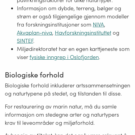
påvirkningsfaktorer for ulike naturtyper.
Informasjon om dybde, terreng, bølger og
strøm er også tilgjengelige gjennom modeller
fra forskningsinstitusjoner som
NIVA
,
Akvaplan-niva
,
Havforskningsinstituttet
og
SINTEF
.
Miljødirektoratet har en egen karttjeneste som
viser
fysiske inngrep i Oslofjorden
.
Biologiske forhold
Biologiske forhold inkluderer artssammensetningen
og naturtypene på stedet, og tilstanden til disse.
For restaurering av marin natur, må du samle
informasjon om stedegne arter og naturtypers
krav til leveområder og miljøforhold.