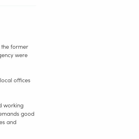
 the former
Agency were
ocal offices
nd working
s demands good
ves and