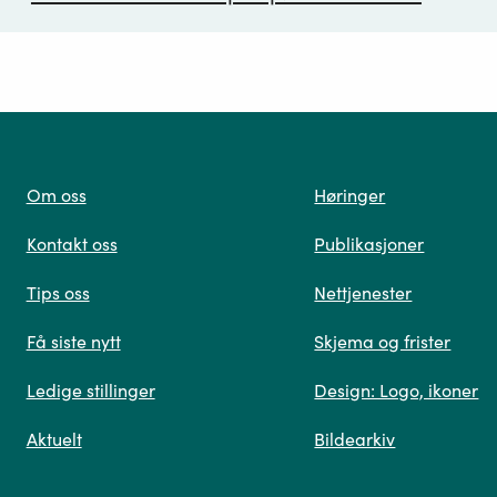
ørsmål*
Om oss
Høringer
Kontakt oss
Publikasjoner
 oss
Tips oss
Nettjenester
Få siste nytt
Skjema og frister
Ledige stillinger
Design: Logo, ikoner
Når du skriver spørsmålet ditt, gjør vi et søk og viser
Aktuelt
Bildearkiv
deg vår mest relevante informasjon.