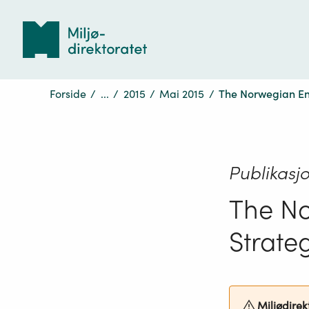
Tilbake
til
forsiden
Forside
/
...
/
2015
/
Mai 2015
/
The Norwegian En
Publikasj
The N
Strate
Miljødirekt