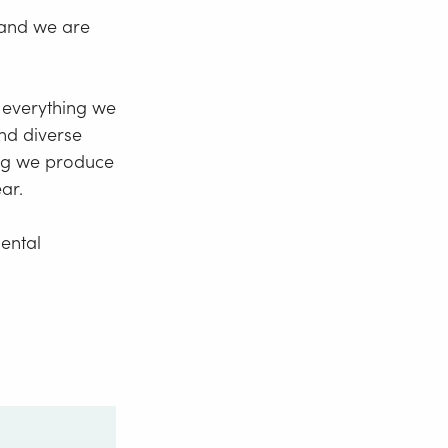
 and we are
 everything we
nd diverse
hing we produce
ar.
mental