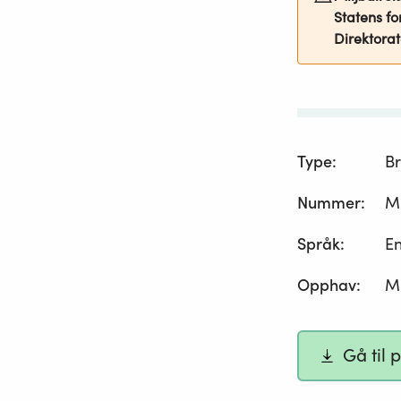
Statens fo
Direktorat
Type
:
Br
Nummer
:
M
Språk
:
En
Opphav
:
Mi
Gå til 