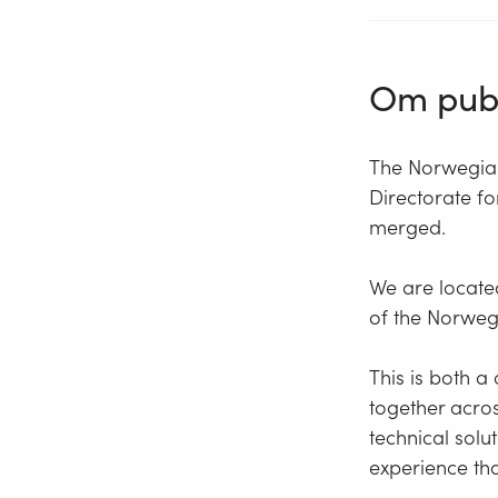
Om publ
The Norwegian
Directorate f
merged.
We are locate
of the Norweg
This is both 
together acro
technical solu
experience tha