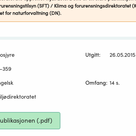
rurensningstilsyn (SFT) / Klima og forurensningsdirektoratet (Kl
et for naturforvaltning (DN).
osjyre
Utgitt
:
26.05.2015
-359
gelsk
Omfang
:
14 s.
ljødirektoratet
publikasjonen (.pdf)