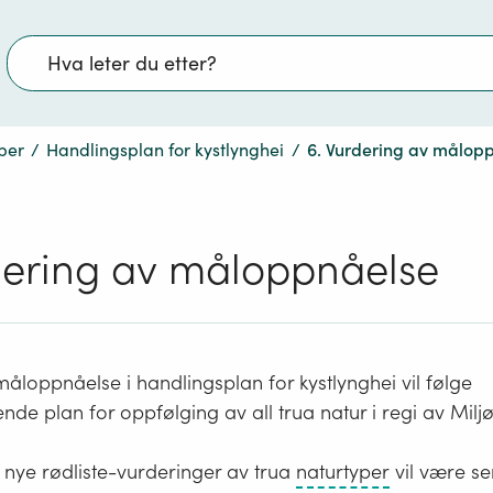
Søk
per
/
Handlingsplan for kystlynghei
/
6. Vurdering av målop
dering av måloppnåelse
åloppnåelse i handlingsplan for kystlynghei vil følge
ende plan for oppfølging av all trua natur i regi av Miljø
En
 nye rødliste-vurderinger av trua
naturtyper
vil være se