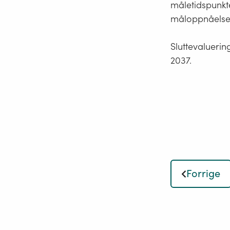
måletidspunkte
måloppnåelse 
Sluttevalueri
2037.
Forrige