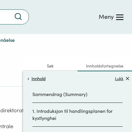
Trykk
Meny
for
å
søke
pnåelse
Søk
Innholdsfortegnelse
Innhold
Lukk
Sammendrag (Summary)
direktoratet.
1. Introduksjon til handlingsplanen for
kystlynghei
ntrale