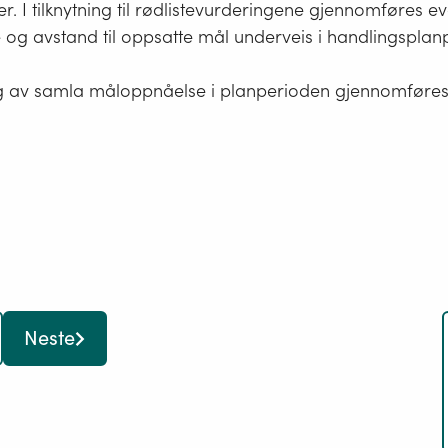
naturtype
r. I tilknytning til rødlistevurderingene gjennomføres e
er
og avstand til oppsatte mål underveis i handlingsplan
en
ensartet
ng av samla måloppnåelse i planperioden gjennomføres i
type
natur
som
omfatter
alle
levende
organismer
og
de
Neste
miljøfaktor
som
virker
der,