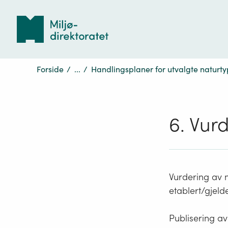
Tilbake
til
forsiden
Forside
/
...
/
Handlingsplaner for utvalgte naturty
6. Vur
Vurdering av m
etablert/gjeld
Publisering av