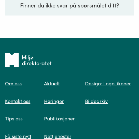
Finner du ikke svar på spørsmålet ditt?
Ditt spørsmål*
Tilbake
til
Om oss
Aktuelt
Design: Logo, ikoner
forsiden
Spør oss
Kontakt oss
Høringer
Bildearkiv
Når du skriver spørsmålet ditt, gjør vi et
Tips oss
Publikasjoner
søk og viser deg vår mest relevante
informasjon.
Få siste nytt
Nettjenester