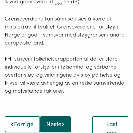
% ved grenseverdi (L
55 dB).
den
Grenseverdiene kan sånn sett sies å være et
minstekrav til kvalitet. Grenseverdiene for støy i
Norge er godt i samsvar med støygrenser i andre
europeiske land.
FHI skriver i folkehelserapporten at det er store
individuelle forskjeller i følsomhet og sårbarhet
overfor støy, og virkningene av støy på helse og
trivsel vil være avhengig av en rekke samvirkende
og motvirkende faktorer.
Forrige
Neste
Last
ned