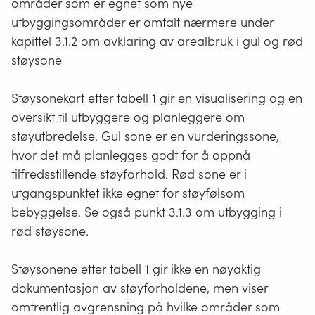
og
områder som er egnet som nye
skoler
næringsvirksomhet,
utbyggingsområder er omtalt nærmere under
(barneskole,
skytebaneanlegg,
kapittel
3.1.2
om avklaring av arealbruk i gul og rød
ungdomsskole,
motorsportanlegg
støysone
videregående
og
skole)
vindturbiner.
Støysonekart etter tabell 1 gir en visualisering og en
og
oversikt til utbyggere og planleggere om
barnehager.
støyutbredelse. Gul sone er en vurderingssone,
hvor det må planlegges godt for å oppnå
tilfredsstillende støyforhold. Rød sone er i
utgangspunktet ikke egnet for støyfølsom
bebyggelse. Se også punkt 3.1.3 om utbygging i
rød støysone.
Støysonene etter tabell 1 gir ikke en nøyaktig
dokumentasjon av støyforholdene, men viser
omtrentlig avgrensning på hvilke områder som