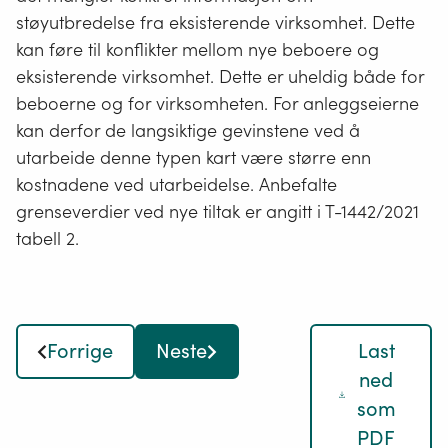
som
støyutbredelse fra eksisterende virksomhet. Dette
driver
kan føre til konflikter mellom nye beboere og
med
eksisterende virksomhet. Dette er uheldig både for
aktiviteter
beboerne og for virksomheten. For anleggseierne
som
kan derfor de langsiktige gevinstene ved å
gir
utarbeide denne typen kart være større enn
støy
kostnadene ved utarbeidelse. Anbefalte
over
grenseverdier ved nye tiltak er angitt i T-1442/2021
fastsatte
tabell 2.
grenseverdi
beregnet
eller
målt
Forrige
Neste
Last
ved
ned
mest
som
støyutsatte
PDF