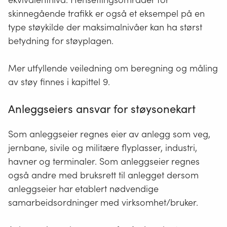
av
impulslyd
1 med de strengeste grenseverdiene.
skinnegående trafikk er også et eksempel på en
et
i
type støykilde der maksimalnivåer kan ha størst
3. I praksis vil ikke kravet til årsmidlet tidsmidlet
smalt
retningslinjen
betydning for støyplagen.
frekvensbånd,
lydnivå være relevant for de minste banene.
er
eller
Hensikten med de to grenseverdiene er at de
i
kun
Mer utfyllende veiledning om beregning og måling
skal virke overlappende for ulike typer anlegg;
tråd
inneholder
av støy finnes i kapittel 9.
den tidsmidlede grenseverdien og
én
med
grenseverdien for maksimalt lydnivå skal være
frekvens.
definisjonene
Anleggseiers ansvar for støysonekart
Faste
dimensjonerende for
skytebaner
med
i
sivile
henholdsvis stor og liten aktivitet. For skytebaner
ISO
Som anleggseier regnes eier av anlegg som veg,
og
med begrenset aktivitet kan grenseverdiene for
1996-
jernbane, sivile og militære flyplasser, industri,
militære
maksimalt lydnivå i gul og rød sone heves som
1.
havner og terminaler. Som anleggseier regnes
anlegg
følgende:
For
også andre med bruksrett til anlegget dersom
for
vurdering
anleggseier har etablert nødvendige
aktivitet inntil 2 dager eller kvelder pr uke og
skyting
av
mindre enn 20 000 skudd pr år:
samarbeidsordninger med virksomhet/bruker.
med
grenseverdien for maksimalstøy kan heves
impulslydhend
våpen
med 5 dB, til hhv 70 dB LAFmax og 80 dB
fra