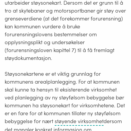
utarbeider støysonekart. Dersom det er grunn til å
tro at skytebaner og motorsportbaner gir støy over
grenseverdiene (at det forekommer forurensning)
kan kommunen vurdere å bruke
forurensningslovens bestemmelser om
opplysningsplikt og undersøkelser
(forurensningsloven kapittel 7) til å få fremlagt
støydokumentasjon.
Støysonekartene er et viktig grunnlag for
kommunens arealplanlegging. For at kommunen
skal kunne ta hensyn til eksisterende virksomhet
ved planlegging av ny støyfølsom bebyggelse bør
kommunen ha støysonekart for virksomhetene. Det
er en fare for at kommunen tillater ny støyfølsom
Alle
bebyggelse for nært
støyende virksomhet
dersom
foretak
det mangler konkret informasjon om