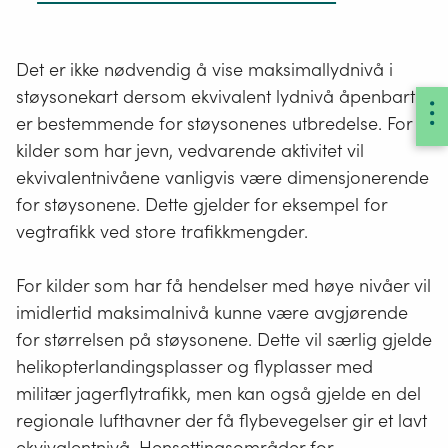
1. Alle grenseverdier gjelder innfallende
Det er ikke nødvendig å vise maksimallydnivå i
lydtrykknivå.
støysonekart dersom ekvivalent lydnivå åpenbart
2. For industri, havner og terminaler er det to
er bestemmende for støysonenes utbredelse. For
ulike grenseverdier, avhengig av støyens
kilder som har jevn, vedvarende aktivitet vil
Kortvarige,
karakteristikk. For støy med
impulslyd
skal de
ekvivalentnivåene vanligvis være dimensjonerende
støtvise
strengere grenseverdiene legges til grunn når
for støysonene. Dette gjelder for eksempel for
lydtrykk
denne type lyd opptrer med i gjennomsnitt mer
vegtrafikk ved store trafikkmengder.
med
enn 10 hendelser pr. time. Grundigere
varighet
redegjørelse for impulslyd og hendelser finnes i
For kilder som har få hendelser med høye nivåer vil
på
kapittel 2.2.
imidlertid maksimalnivå kunne være avgjørende
under
for størrelsen på støysonene. Dette vil særlig gjelde
De strengeste grenseverdiene gjelder også
1
helikopterlandingsplasser og flyplasser med
Lyd
for støy med
rentone
hos mottaker. Hvis det
sekund.
som
militær jagerflytrafikk, men kan også gjelde en del
er usikkerhet knyttet til omfang av impulslyd
Definisjonen
er
eller støy med framtredende rentone,
regionale lufthavner der få flybevegelser gir et lavt
av
dominert
anbefales det å lage støysonekart etter tabell
ekvivalentnivå. Hensettingsområder for