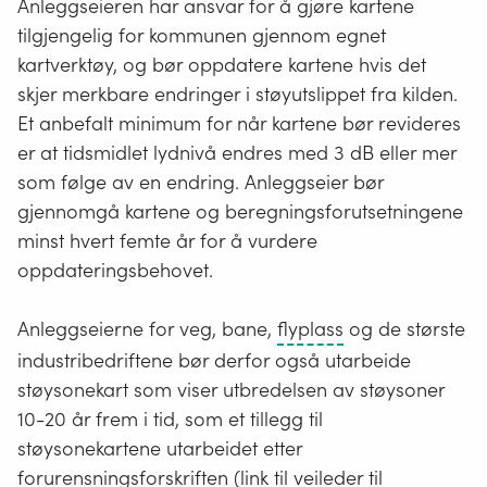
Anleggseieren har ansvar for å gjøre kartene
med
LAFmax.
industri,
tilgjengelig for kommunen gjennom egnet
kaliber
havner,
kartverktøy, og bør oppdatere kartene hvis det
mindre
terminaler
Lukk
skjer merkbare endringer i støyutslippet fra kilden.
enn
og
Et anbefalt minimum for når kartene bør revideres
20 mm.
bygg-
er at tidsmidlet lydnivå endres med 3 dB eller mer
For
og
som følge av en endring. Anleggseier bør
eksempel:
anleggsstøy
gjennomgå kartene og beregningsforutsetningene
Jeger-
er
minst hvert femte år for å vurdere
eller
det
oppdateringsbehovet.
leirduebaner.
hendelser
som
Alle
Anleggseierne for veg, bane,
flyplass
og de største
faller
typer
industribedriftene bør derfor også utarbeide
inn
sivile
støysonekart som viser utbredelsen av støysoner
under
og
10-20 år frem i tid, som et tillegg til
kategorien
militære
støysonekartene utarbeidet etter
«highly
landingsplasser
forurensningsforskriften (link til veileder til