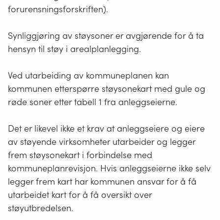
impulsive
på
forurensningsforskriften).
sound»
sjø
iht.
og
Synliggjøring av støysoner er avgjørende for å ta
ISO
på
hensyn til støy i arealplanlegging.
1996-
land
1
for
Ved utarbeiding av kommuneplanen kan
som
motordrevne
kommunen etterspørre støysonekart med gule og
skal
luftfartøy,
røde soner etter tabell 1 fra anleggseierne.
inkluderes.
herunder
helikopter.
Det er likevel ikke et krav at anleggseiere og eiere
av støyende virksomheter utarbeider og legger
frem støysonekart i forbindelse med
kommuneplanrevisjon. Hvis anleggseierne ikke selv
legger frem kart har kommunen ansvar for å få
utarbeidet kart for å få oversikt over
støyutbredelsen.