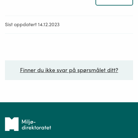
fasade
på
omkringlig
Sist oppdatert 14.12.2023
bebyggelse
Støyende
virksomhet
omfatter
industri-
og
Finner du ikke svar på spørsmålet ditt?
næringsvir
skytebanea
motorsport
Ditt spørsmål*
vindkraft
og
idrettsanle
Tilbake
til