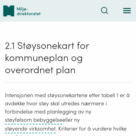
Tilbake
Søk
til
forsiden
2.1 Støysonekart for
kommuneplan og
overordnet plan
Intensjonen med støysonekartene etter tabell 1 er å
avdekke hvor støy skal utredes nærmere i
forbindelse med planlegging av ny
Boliger,
støyfølsom bebyggelse
eller ny
fritidsboliger,
Industri-
støyende virksomhet
. Kriterier for å vurdere hvilke
helsebygg,