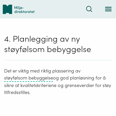
Tilbake
Søk
til
forsiden
4. Planlegging av ny
støyfølsom bebyggelse
Det er viktig med riktig plassering av
Boliger,
støyfølsom bebyggelse
og god planløsning for å
fritidsboliger,
sikre at kvalitetskriteriene og grenseverdier for støy
helsebygg,
tilfredsstilles.
skoler
(barneskole,
ungdomsskole,