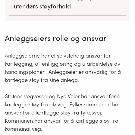
utendørs støyforhold
Anleggseier er ansvarlig for å gjennomføre
kartleggingen av støy fra sine anlegg etter § 5-11.
Anleggseiers rolle og ansvar
Innenfor byområdene er kommunen ansvarlig for
å sammenstille kartleggingen fra de ulike
støykildene. Der byområdet består av flere
Anleggseierne har et selvstendig ansvar for
kommuner er kommunen med flest innbyggere
kartlegging, offentliggjøring og utarbeidelse av
ansvarlig.
handlingsplaner. Anleggseier er ansvarlig for å
Plikter etter første og andre ledd kan oppfylles ved
kartlegge støy fra sine anlegg.
at anleggseierne går sammen om å kartlegge
utendørs støyforhold i en felles beregningsmodell.
Statens vegvesen og Nye Veier har ansvar for å
kartlegge støy fra riksveg. Fylkeskommunen har
Hentet fra Lovdata -
Forurensningsforskriften
ansvar for å kartlegge støy fra fylkesvei.
Kommunen har ansvar for å kartlegge støy fra
kommunal veg.