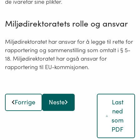
de ivaretar sine plikter.
Miljødirektoratets rolle og ansvar
Miljødirektoratet har ansvar for
å legge
til rette for
rapportering
og
sammenstilling
som omtalt i § 5-
18
. Miljødirektoratet har også ansvar for
rapportering til EU-kommisjonen.
Forrige
Neste
Last
ned
som
PDF