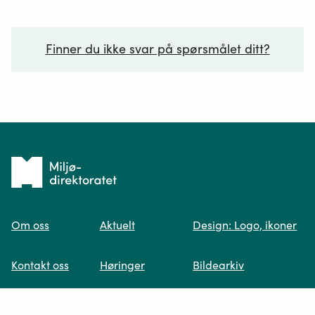
Finner du ikke svar på spørsmålet ditt?
Ditt spørsmål*
Tilbake
til
Om oss
Aktuelt
Design: Logo, ikoner
forsiden
Spør oss
Kontakt oss
Høringer
Bildearkiv
Når du skriver spørsmålet ditt, gjør vi et
Tips oss
Publikasjoner
søk og viser deg vår mest relevante