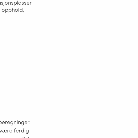
tusjonsplasser
g opphold,
 beregninger.
 være ferdig