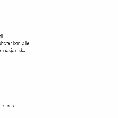
§ 5-20 Overgangsbestemmelser
Vedlegg 1: Støyindikatorer
il
Vedlegg 2: Minstekrav for strategisk
ltater kan alle
støykartlegging
ormasjon skal
Vedlegg 3: Minstekrav til handlingsplaner
Vedlegg 4: Bestemmelser om
trafikkgrunnlag for flyplasser
ntes ut.