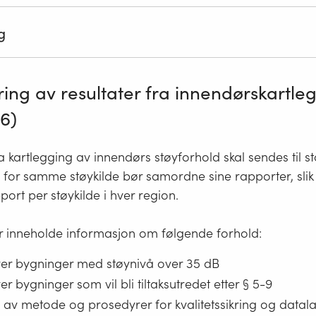
forutsetninger som ligger til grunn for kartleggingen. 
å valg av inngangsdata, med tilpasninger og forenklin
g
må illustrere kartleggingsresultatene gjennom bruk av 
hvordan situasjoner med manglende inngangsdata er lø
amstillinger, tabeller og beskrivende tekst. Innholdet ska
 for kvalitetssikring, vurdering av beregningsusikkerhet
d spesifikasjonene i
forskriftens vedlegg 2. Beregning
e forbedringspunkter skal være beskrevet.
skal gi en oversikt over planlagt oppfølging av kartleg
ing av resultater fra innendørskartle
bør inngå (støyplageindeks SPI, eventuelt supplert med 
lanlagt framdrift og prosess for arbeidet med handlin
laget og/eller sterkt plaget beregnet i henhold til EUs m
-6)
a kartlegging av innendørs støyforhold skal sendes til s
t
 for samme støykilde bør samordne sine rapporter
, sli
port per støykild
e i hver region.
 inneholde informasjon om følgende forhold:
ver bygninger med støynivå over 35 dB
er bygninger som vil bli tiltaksutredet etter § 5-9
e av metode og prosedyrer for kvalitetssikring og datal