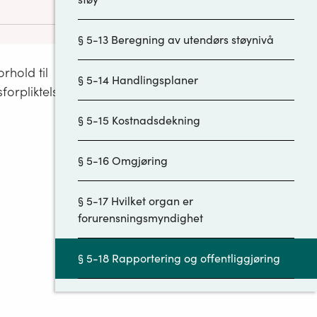
for å
§ 5-13 Beregning av utendørs støynivå
ingsplaner
 og annet
rhold til
§ 5-14 Handlingsplaner
gseierne.
forpliktelser
ørs støynivå
erørte
§ 5-15 Kostnadsdekning
 av innendørs
§ 5-16 Omgjøring
tak etter §
v berørte
§ 5-17 Hvilket organ er
eholde en
forurensningsmyndighet
formasjon om
§ 5-18 Rapportering og offentliggjøring
§ 5-19 Unntak