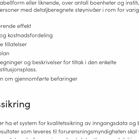
 tabellform eller liknende, over antall boenheter og insti
personer med detaljberegnete støynivåer i rom for vari
rende effekt
og kostnadsfordeling
tillatelser
plan
tegninger og beskrivelser for tiltak i den enkelte
titusjonsplass.
on om gjennomførte befaringer
ssikring
r ha et system for kvalitetssikring av inngangsdata og
esultater som leveres til forurensningsmyndigheten skal