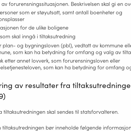
 av forurensningssituasjonen. Beskrivelsen skal gi en ove
personer som er støyutsatt, samt antall boenheter og
jonsplasser
uasjonen for de ulike boligene
 som skal inngå i tiltaksutredning
er plan- og bygningsloven (pbl), vedtatt av kommune ell
une, som kan ha betydning for omfang og valg av tilta
k etter annet lovverk, som forurensningsloven eller
setjenesteloven, som kan ha betydning for omfang og v
ng av resultater fra tiltaksutredningen
9)
 tiltaksutredningen skal sendes til statsforvalteren.
tiltaksutredningen bør inneholde følgende informasjon