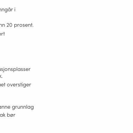
nngår i
nn 20 prosent.
rt
tusjonsplasser
k.
ået overstiger
 danne grunnlag
tak bør