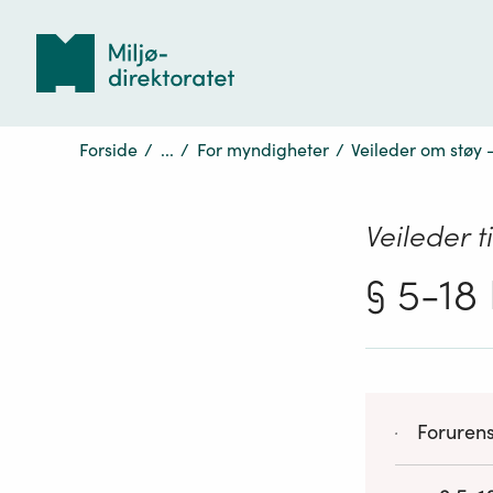
Tilbake
til
forsiden
Forside
/
...
/
For myndigheter
/
Veileder om støy -
Veileder t
§ 5-18
Forurens