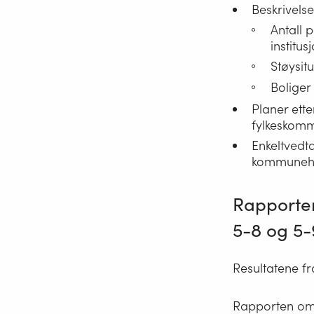
Beskrivelse
Antall 
institus
Støysit
Boliger
Planer ett
fylkeskomm
Enkeltvedta
kommunehel
Rapporteri
5-8 og 5-
Resultatene fra
Rapporten om 