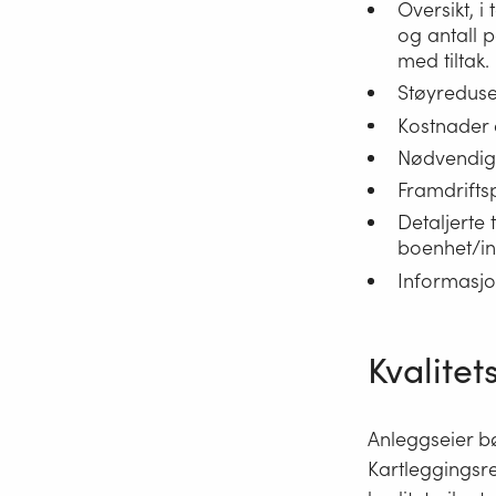
Oversikt, i
og antall 
med tiltak.
Støyreduse
Kostnader 
Nødvendige 
Framdrifts
Detaljerte 
boenhet/ins
Informasj
Kvalitet
Anleggseier bø
Kartleggings­r