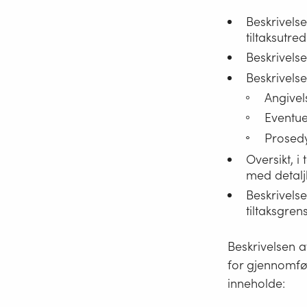
Beskrivelse
tiltaksutred
Beskrivels
Beskrivels
Angivel
Eventue
Prosedyr
Oversikt, i
med detaljb
Beskrivelse
tiltaksgre
Beskrivelsen a
for gjennomfør
inneholde: