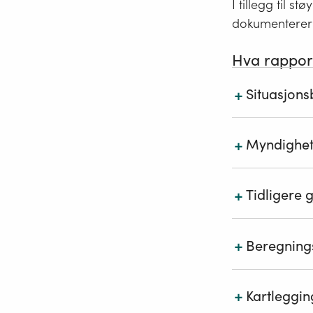
I tillegg til 
dokumenterer 
Hva rappor
+
Situasjons
+
Myndighet
I byområde
hensyn til 
+
Tidligere 
Rapporten 
For kartle
har vært in
beskrivels
prosessen
trafikkdata
+
Beregning
Rapporten 
innenfor 
+
Kartleggin
Metodekapi