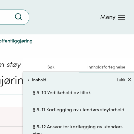
Trykk
Meny
§ 5-6 Beregning av innendørs støynivå
for
å
søke
§ 5-7 Måling av støynivå
ffentliggjøring
§ 5-8 Plikt til å utrede tiltak mot innendørs
støy
om støy
Søk
Innholdsfortegnelse
§ 5-9 Tiltaksplikt
gjøring
Innhold
Lukk
§ 5-10 Vedlikehold av tiltak
§ 5-11 Kartlegging av utendørs støyforhold
§ 5-12 Ansvar for kartlegging av utendørs
støy