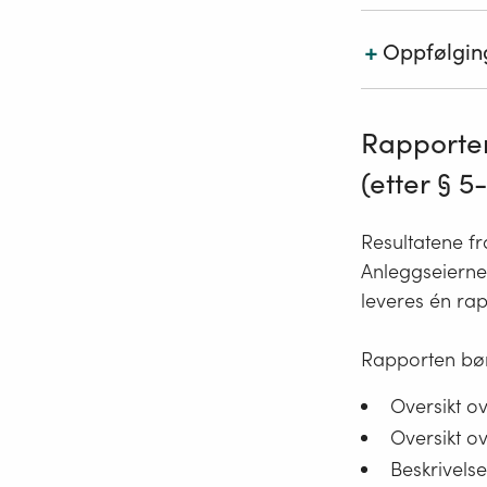
beregnings
kommer ogs
+
Oppfølgin
Rapporten 
eksempel 
grafiske fr
Prosedyrer
samsvar me
potensiell
Rapporten 
Rapporter
støyplage 
herunder p
personer p
(etter § 5
Resultatene fr
Anleggseierne
leveres én rap
Rapporten bør
Oversikt o
Oversikt ov
Beskrivels