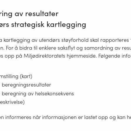
ing av resultater
ørs
strategisk
kartlegging
a kartlegging av utendørs støyforhold skal rapporteres t
en. For å bidra til enklere saksflyt og samordning av resu
tes opp på Miljødirektoratets hjemmeside. Følgende inf
stilling (kart)
 beregningsresultater
 beregning av helsekonsekvens
eskrivelse)
en informeres når informasjonen er lastet opp og kan he