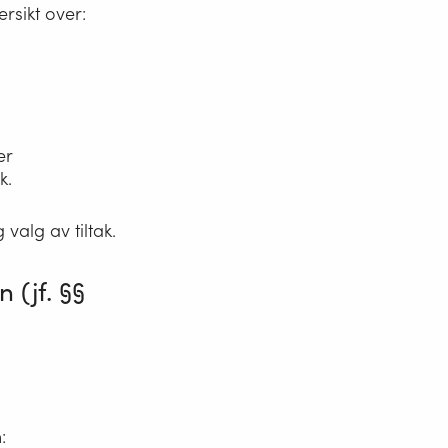
rsikt over:
er
k.
alg av tiltak.
 (jf. §§
: