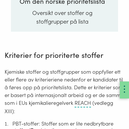
Om den norske prioritetslista
Oversikt over stoffer og
stoffgrupper på lista
Kriterier for prioriterte stoffer
Kjemiske stoffer og stoffgrupper som oppfyller ett
eller flere av kriterieriene nedenfor er kandidater til
å føres opp på prioritetslista. Dette er kriterier som
er basert på internasjonalt arbeid og er de samme
Reach
som i EUs kjemikalieregelverk
REACH
(vedlegg
står
XIII):
for
PBT-stoffer: Stoffer som er lite nedbrytbare
Registration,