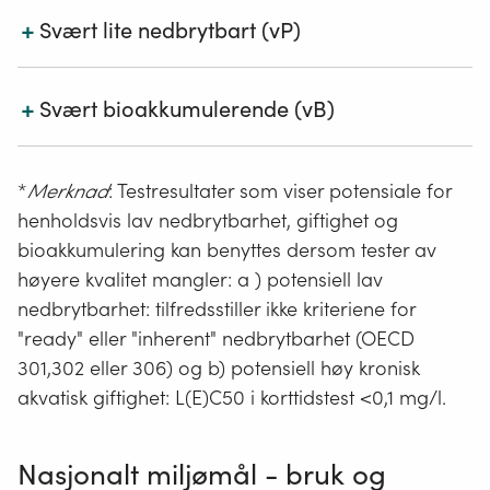
klassifisert med H350 eller H350i
+
En av følgende:
Svært lite nedbrytbart (vP)
Arvestoffskadelig (kategori 1A eller 1B), dvs.
klassifisert med H340
Svært høy kronisk giftighet for akvatisk
Reproduksjonsskadelig (kategori 1A, 1B eller 2),
organismer: NOEC (akvatisk, kronisk)
+
En av følgende:
Svært bioakkumulerende (vB)
dvs. klassifisert med H360 eller H361
< 0,01 mg/l
Kronisk toksisitet: (STOT RE: kategori 1 eller 2), dvs.
Stoffer som er tilstrekkelig dokumentert å gi
Ferskvann og marint: halveringstid > 60 dager
klassifisert med H372 eller H373
hormonforstyrrende effekter ut fra internasjonalt
Sediment, ferskvann eller marint: halveringstid >
aksepterte undersøkelser.
BCF > 5000
*
Merknad
: Testresultater som viser potensiale for
180 dager
henholdsvis lav nedbrytbarhet, giftighet og
Jord: halveringstid >180 dager
Annen relevant informasjon kan benyttes dersom
Annen relevant informasjon kan benyttes dersom
bioakkumulering kan benyttes dersom tester av
testresultater mangler.*
testresultater mangler*.
Annen relevant informasjon kan benyttes dersom
høyere kvalitet mangler: a ) potensiell lav
testresultater mangler*.
nedbrytbarhet: tilfredsstiller ikke kriteriene for
"ready" eller "inherent" nedbrytbarhet (OECD
301,302 eller 306) og b) potensiell høy kronisk
akvatisk giftighet: L(E)C50 i korttidstest <0,1 mg/l.
Nasjonalt miljømål - bruk og