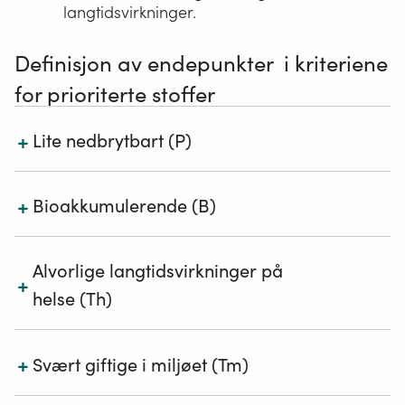
langtidsvirkninger.
Definisjon av endepunkter i kriteriene
for prioriterte stoffer
+
Lite nedbrytbart (P)
+
Én av følgende:
Bioakkumulerende (B)
Ferskvann: halveringstid > 40 dager
Marint vann: halveringstid > 60 dager
BCF > 2000
Alvorlige langtidsvirkninger på
+
Sediment, ferskvann: halveringstid > 120 dager
helse (Th)
Sediment, marint: halveringstid > 180 dager
Annen relevant informasjon kan benyttes dersom
Jord: halveringstid >120 dager
testresultater mangler.*
+
En av følgende:
Svært giftige i miljøet (Tm)
Annen relevant informasjon kan benyttes dersom
testresultater mangler.*
Kreftfremkallende (kategori 1A eller 1B), dvs.