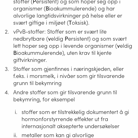
stoffer (
P
ersistent) og som hoper seg opp i
Evaluation,
organismer (
B
ioakummulerende) og har
Authorisation
alvorlige langtidsvirkninger på helse eller er
and
svært giftige i miljøet (
T
oksisk).
restriction
vPvB-stoffer: Stoffer som er svært lite
of
nedbrytbare (
v
eldig
P
ersistent) og som svært
lett hoper seg opp i levende organismer (
v
eldig
Chemicals
B
ioakummulerende), uten krav til kjente
giftvirkninger.
Stoffer som gjenfinnes i næringskjeden, eller
f.eks. i morsmelk, i nivåer som gir tilsvarende
grunn til bekymring
Andre stoffer som gir tilsvarende grunn til
bekymring, for eksempel
stoffer som er tilstrekkelig dokumentert å gi
hormonforstyrrende effekter ut fra
internasjonalt aksepterte undersøkelser
metaller som kan gi alvorlige