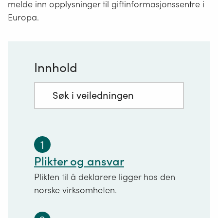
melde inn opplysninger til giftinformasjonssentre i
Europa.
Innhold
Søkefelt
Trykk
med
for
innhold:
å
1
søke
Plikter og ansvar
Plikten til å deklarere ligger hos den
norske virksomheten.