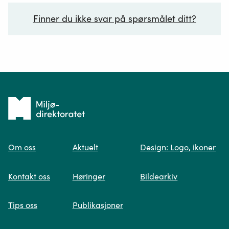
Finner du ikke svar på spørsmålet ditt?
Ditt spørsmål*
Tilbake
til
Om oss
Aktuelt
Design: Logo, ikoner
forsiden
Spør oss
Kontakt oss
Høringer
Bildearkiv
Når du skriver spørsmålet ditt, gjør vi et
Tips oss
Publikasjoner
søk og viser deg vår mest relevante
informasjon.