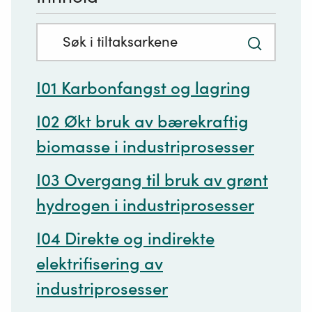
Søkefelt
Trykk
med
for
innhold:
I01 Karbonfangst og lagring
å
søke
I02 Økt bruk av bærekraftig
biomasse i industriprosesser
I03 Overgang til bruk av grønt
hydrogen i industriprosesser
I04 Direkte og indirekte
elektrifisering av
industriprosesser