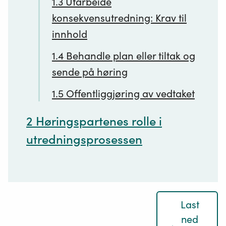
1.3 Utarbeide
konsekvensutredning: Krav til
innhold
1.4 Behandle plan eller tiltak og
sende på høring
1.5 Offentliggjøring av vedtaket
2 Høringspartenes rolle i
utredningsprosessen
Last
ned