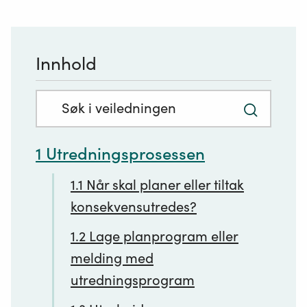
Innhold
Søkefelt
Trykk
med
for
innhold:
1 Utredningsprosessen
å
søke
1.1 Når skal planer eller tiltak
konsekvensutredes?
1.2 Lage planprogram eller
melding med
utredningsprogram