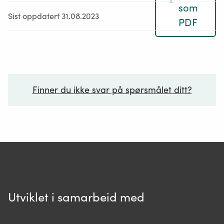
som
Sist oppdatert 31.08.2023
PDF
Finner du ikke svar på spørsmålet ditt?
Ditt spørsmål*
Utviklet i samarbeid med
Spør oss