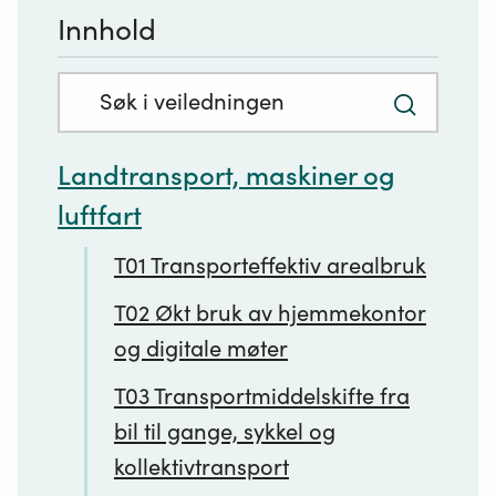
Innhold
Søkefelt
Trykk
med
for
innhold:
Landtransport, maskiner og
å
luftfart
søke
T01 Transporteffektiv arealbruk
T02 Økt bruk av hjemmekontor
og digitale møter
T03 Transportmiddelskifte fra
bil til gange, sykkel og
kollektivtransport