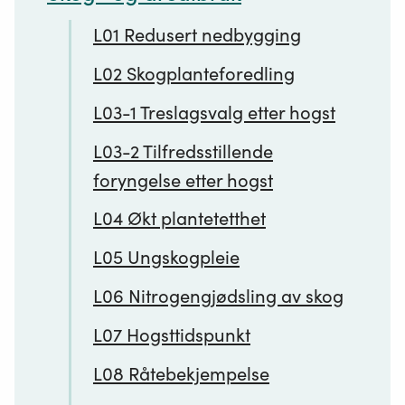
L01 Redusert nedbygging
L02 Skogplanteforedling
L03-1 Treslagsvalg etter hogst
L03-2 Tilfredsstillende
foryngelse etter hogst
L04 Økt plantetetthet
L05 Ungskogpleie
L06 Nitrogengjødsling av skog
L07 Hogsttidspunkt
L08 Råtebekjempelse