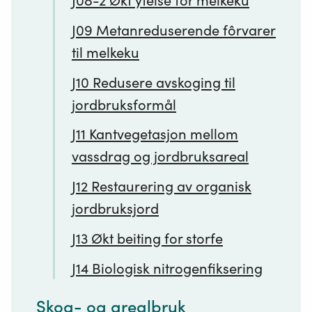
J08-2 Økt ytelse for melkeku
J09 Metanreduserende fôrvarer
til melkeku
J10 Redusere avskoging til
jordbruksformål
J11 Kantvegetasjon mellom
vassdrag og jordbruksareal
J12 Restaurering av organisk
jordbruksjord
J13 Økt beiting for storfe
J14 Biologisk nitrogenfiksering
Skog- og arealbruk