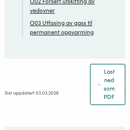
O02 Forsert utskifting av
vedovner
O03 Utfasing av gass til
permanent oppvarming
Last
ned
som
Sist oppdatert 03.03.2026
PDF