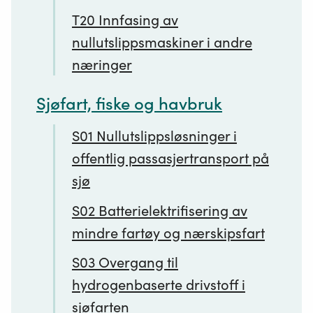
T20 Innfasing av
nullutslippsmaskiner i andre
næringer
Sjøfart, fiske og havbruk
S01 Nullutslippsløsninger i
offentlig passasjertransport på
sjø
S02 Batterielektrifisering av
mindre fartøy og nærskipsfart
S03 Overgang til
hydrogenbaserte drivstoff i
sjøfarten