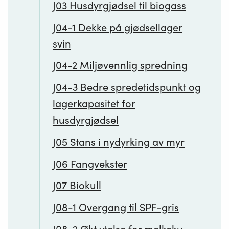
J03 Husdyrgjødsel til biogass
J04-1 Dekke på gjødsellager
svin
J04-2 Miljøvennlig spredning
J04-3 Bedre spredetidspunkt og
lagerkapasitet for
husdyrgjødsel
J05 Stans i nydyrking av myr
J06 Fangvekster
J07 Biokull
J08-1 Overgang til SPF-gris