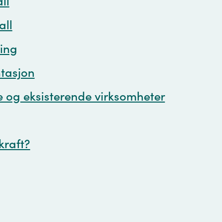
ll
all
ing
tasjon
e og eksisterende virksomheter
 kraft?