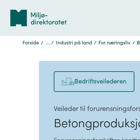
Tilbake
til
forsiden
Forside
/
...
/
Industri på land
/
For næringsliv
/
B
Bedriftsveilederen
Veileder til forurensningsfors
Betongproduksj