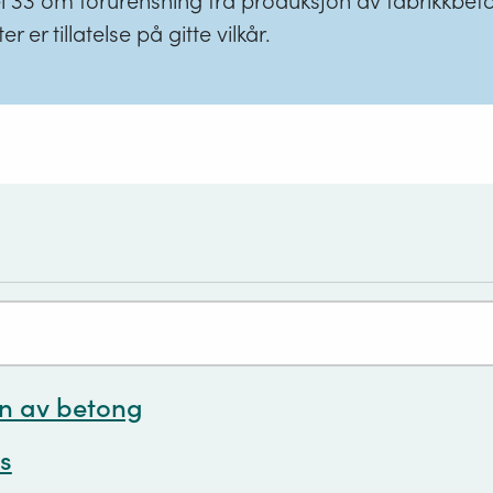
el 33 om forurensning fra produksjon av fabrikkbet
r tillatelse på gitte vilkår.
n av betong
s