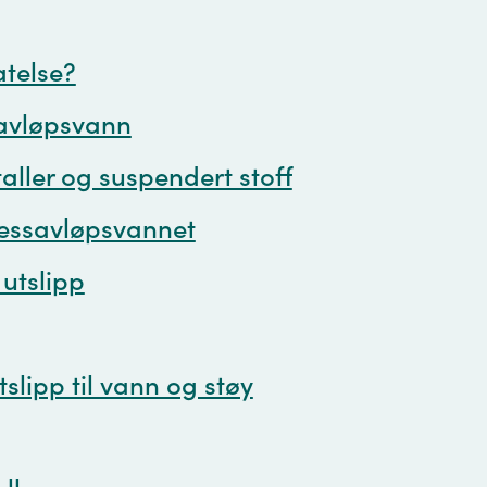
atelse?
savløpsvann
aller og suspendert stoff
sessavløpsvannet
utslipp
slipp til vann og støy