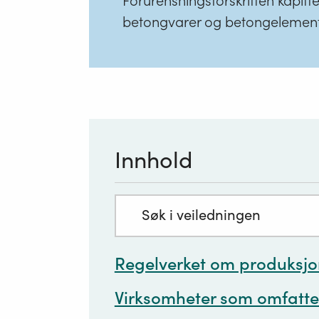
Forurensningsforskriften kapitt
betongvarer og betongelementer e
Innhold
Søkefelt
med
innhold:
Regelverket om produksjo
Virksomheter som omfatte